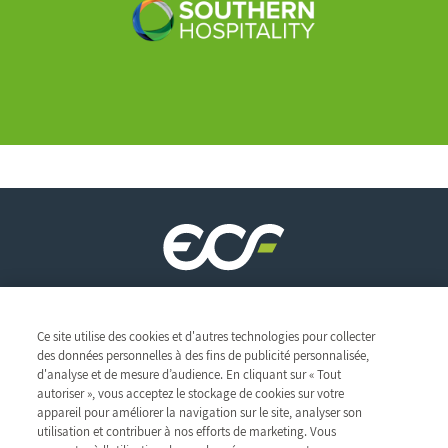
Siège social
Ce site utilise des cookies et d'autres technologies pour collecter
des données personnelles à des fins de publicité personnalisée,
ZAC des Radars
d'analyse et de mesure d’audience. En cliquant sur « Tout
1 & 3, rue René Clair
Le groupe
autoriser », vous acceptez le stockage de cookies sur votre
91350 Grigny - France
appareil pour améliorer la navigation sur le site, analyser son
Ce qui nous anime
Découvrir le groupe
TEL : 01 69 02 57 00
utilisation et contribuer à nos efforts de marketing. Vous
Notre réseau
Ethique et Vigilance
Métiers
FAX : 01 69 02 57 20