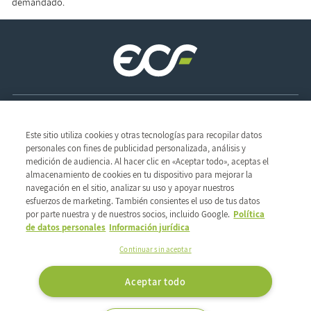
demandado.
Sede social
Este sitio utiliza cookies y otras tecnologías para recopilar datos
ZAC des Radars
personales con fines de publicidad personalizada, análisis y
1 & 3, rue René Clair
El Grupo
medición de audiencia. Al hacer clic en «Aceptar todo», aceptas el
91350 Grigny - Francia
almacenamiento de cookies en tu dispositivo para mejorar la
Lo que nos mueve
Descubrir el grupo
TEL : +33 1 69 02 57 00
navegación en el sitio, analizar su uso y apoyar nuestros
Nuestra red
Ética y vigilancia
Profesiones
FAX : +33 1 69 02 57 20
esfuerzos de marketing. También consientes el uso de tus datos
Compromisos de RSC
Nuestra historia
por parte nuestra y de nuestros socios, incluido Google.
Política
Síguenos en:
Saber hacer
de datos personales
Información jurídica
Nuestras profesiones
Nuestras marcas
Continuar sin aceptar
Nuestras marcas
Nuestras marcas propias
Aceptar todo
Condiciones Generales De Utilización
Avisos Legales
Contacto
Datos Personales