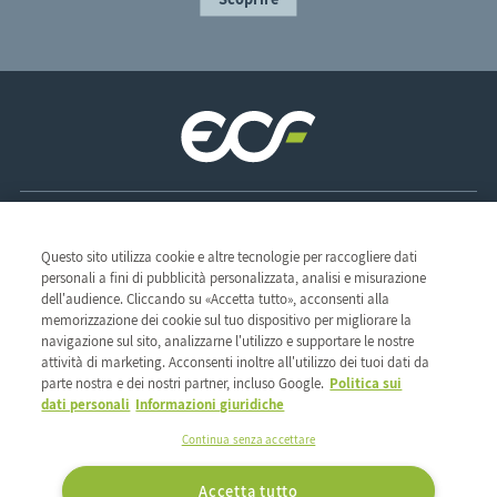
Sede legale
Questo sito utilizza cookie e altre tecnologie per raccogliere dati
ZAC des Radars
personali a fini di pubblicità personalizzata, analisi e misurazione
1 & 3, rue René Clair
Il gruppo
dell'audience. Cliccando su «Accetta tutto», acconsenti alla
91350 Grigny - France
memorizzazione dei cookie sul tuo dispositivo per migliorare la
Cosa ci guida
Pagina di gruppo
TEL : 01 69 02 57 00
navigazione sul sito, analizzarne l'utilizzo e supportare le nostre
La nostra rete
Etica e vigilanza
Professioni
FAX : 01 69 02 57 20
attività di marketing. Acconsenti inoltre all'utilizzo dei tuoi dati da
I nostri impegni di CSR
La nostra storia
parte nostra e dei nostri partner, incluso Google.
Politica sui
Seguici su:
Il nostro know-how
dati personali
Informazioni giuridiche
La nostra offerta
I nostri marchi
Continua senza accettare
I nostri marchi
I nostri marchi propri
Accetta tutto