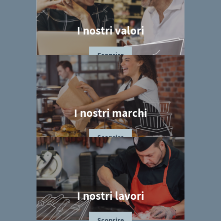
I nostri valori
Scoprire
I nostri marchi
Scoprire
I nostri lavori
Scoprire