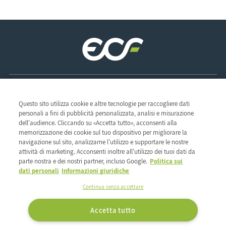
Sede legale
Questo sito utilizza cookie e altre tecnologie per raccogliere dati
ZAC des Radars
personali a fini di pubblicità personalizzata, analisi e misurazione
1 & 3, rue René Clair
Il gruppo
dell'audience. Cliccando su «Accetta tutto», acconsenti alla
91350 Grigny - France
memorizzazione dei cookie sul tuo dispositivo per migliorare la
Cosa ci guida
Pagina di gruppo
TEL : 01 69 02 57 00
navigazione sul sito, analizzarne l'utilizzo e supportare le nostre
La nostra rete
Etica e vigilanza
Professioni
FAX : 01 69 02 57 20
attività di marketing. Acconsenti inoltre all'utilizzo dei tuoi dati da
I nostri impegni di CSR
La nostra storia
parte nostra e dei nostri partner, incluso Google.
Politica sui
Seguici su:
Il nostro know-how
dati personali
Informazioni giuridiche
La nostra offerta
I nostri marchi
Continua senza accettare
I nostri marchi
I nostri marchi propri
Accetta tutto
Condizioni Generali Di Utilizzo
Note Legali
Contattateci
Dati Personali