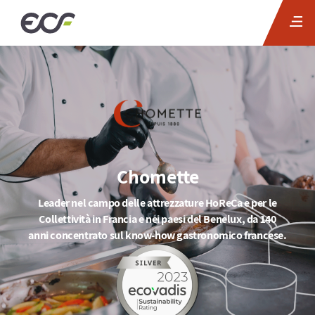
Chomette
Leader nel campo delle attrezzature HoReCa e per le
Collettività in Francia e nei paesi del Benelux, da 140
anni concentrato sul know-how gastronomico francese.