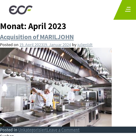
Monat:
April 2023
Acquisition of MARILJOHN
Posted on
19. April 2023
19. Januar 2024
by
julienldt
on
Posted in
Unkategorisiert
Leave a Comment
Acquisition
Suchen