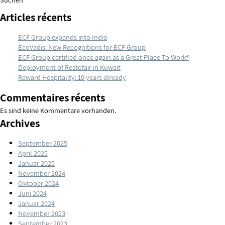
of
Articles récents
MARILJOHN
ECF Group expands into India
EcoVadis: New Recognitions for ECF Group
ECF Group certified once again as a Great Place To Work®
Deployment of Restofair in Kuwait
Reward Hospitality: 10 years already
Commentaires récents
Es sind keine Kommentare vorhanden.
Archives
September 2025
April 2025
Januar 2025
November 2024
Oktober 2024
Juni 2024
Januar 2024
November 2023
September 2023