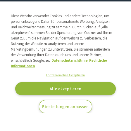
Hauptsitz
Diese Website verwendet Cookies und andere Technologien, um
personenbezogene Daten für personalisierte Werbung, Analysen
ZAC des Radars
und Reichweitenmessung zu sammeln. Durch Klicken auf „Alle
1 & 3, rue René Clair
Unsere Gruppe
akzeptieren“ stimmen Sie der Speicherung von Cookies auf Ihrem
91350 Grigny - France
Gerät zu, um die Navigation auf der Website zu verbessern, die
Was uns bewegt
ECF Group
TEL : 01 69 02 57 00
Nutzung der Website zu analysieren und unsere
Unser Netzwerk
Ethik und Wachsamkeit
Berufe
FAX : 01 69 02 57 20
Marketingbemühungen zu unterstützen. Sie stimmen außerdem
Unsere CSR-Verpflichtungen
Unsere Geschichte
der Verwendung Ihrer Daten durch uns und unsere Partner,
Folge uns auf:
Unser Know-how
einschließlich Google, zu.
Datenschutzrichtlinie
Rechtliche
Unser Serviceangebot
Unsere Marken
Informationen
Unsere Marken
Fortfahren ohne Akzeptieren
Unsere Eigenmarken
Allgemeine Nutzungsbedingungen
Rechtliche Hinweise
Kontakt
Alle akzeptieren
Personenbezogene Daten
Einstellungen anpassen
©2026.
All rights reserved, ECF Group