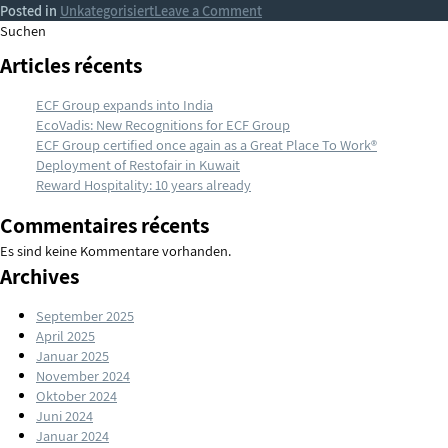
on
Posted in
Unkategorisiert
Leave a Comment
Acquisition
Suchen
of
Articles récents
Chabowski
Trading
ECF Group expands into India
LLC
EcoVadis: New Recognitions for ECF Group
and
ECF Group certified once again as a Great Place To Work®
its
Deployment of Restofair in Kuwait
MUDDLE
Reward Hospitality: 10 years already
ME
brand
Commentaires récents
Es sind keine Kommentare vorhanden.
Archives
September 2025
April 2025
Januar 2025
November 2024
Oktober 2024
Juni 2024
Januar 2024