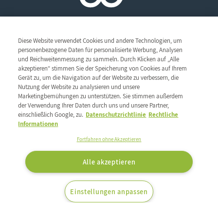
Hauptsitz
Diese Website verwendet Cookies und andere Technologien, um
personenbezogene Daten für personalisierte Werbung, Analysen
ZAC des Radars
und Reichweitenmessung zu sammeln. Durch Klicken auf „Alle
1 & 3, rue René Clair
Unsere Gruppe
akzeptieren“ stimmen Sie der Speicherung von Cookies auf Ihrem
91350 Grigny - France
Gerät zu, um die Navigation auf der Website zu verbessern, die
Was uns bewegt
ECF Group
TEL : 01 69 02 57 00
Nutzung der Website zu analysieren und unsere
Unser Netzwerk
Ethik und Wachsamkeit
Berufe
FAX : 01 69 02 57 20
Marketingbemühungen zu unterstützen. Sie stimmen außerdem
Unsere CSR-Verpflichtungen
Unsere Geschichte
der Verwendung Ihrer Daten durch uns und unsere Partner,
Folge uns auf:
Unser Know-how
einschließlich Google, zu.
Datenschutzrichtlinie
Rechtliche
Unser Serviceangebot
Unsere Marken
Informationen
Unsere Marken
Fortfahren ohne Akzeptieren
Unsere Eigenmarken
Allgemeine Nutzungsbedingungen
Rechtliche Hinweise
Kontakt
Alle akzeptieren
Personenbezogene Daten
Einstellungen anpassen
©2026.
All rights reserved, ECF Group