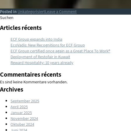
on
Posted in
Unkategorisiert
Leave a Comment
ECF
Suchen
Group
Articles récents
expands
into
ECF Group expands into India
India
EcoVadis: New Recognitions for ECF Group
ECF Group certified once again as a Great Place To Work®
Deployment of Restofair in Kuwait
Reward Hospitality: 10 years already
Commentaires récents
Es sind keine Kommentare vorhanden.
Archives
September 2025
April 2025
Januar 2025
November 2024
Oktober 2024
Juni 2024