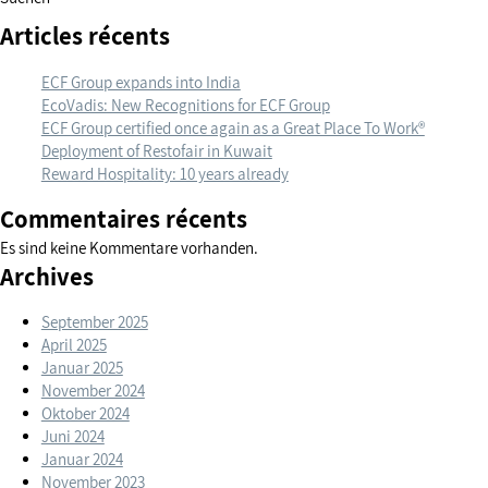
of
Articles récents
Restofair
in
ECF Group expands into India
Kuwait
EcoVadis: New Recognitions for ECF Group
ECF Group certified once again as a Great Place To Work®
Deployment of Restofair in Kuwait
Reward Hospitality: 10 years already
Commentaires récents
Es sind keine Kommentare vorhanden.
Archives
September 2025
April 2025
Januar 2025
November 2024
Oktober 2024
Juni 2024
Januar 2024
November 2023